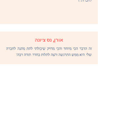
לחברות :)
אורן, נס ציונה
זה הדבר הכי מיוחד והכי מדויק שיכולתי לתת מתנה לחברה
שלי. היא ממש התרגשה ורצה לתלות בחדר. תודה רבה!
המליצו עלינו ברחבי הרשת