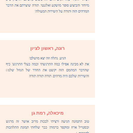
מיוחד והביצוע סופר מושקע ואלגנטי. תודה שיצרתם את הדבר
המדהים הזה ותודה על השירות המעולה!
רונה, ראשון לציון
הגיע, נתלה וזה יצא מושלם!
את לא מבינה אפילו כמה התרגשתי וכמה בעלי התרגש! כיף
שהדבר המהמם הזה יקשט את החדר של הגוזל שלנו:)
והשירות שלכם היה מדהים. תודה תודה תודה
מיכאלה, רמת גן
טוב התמונה הגיעה ורציתי לבכות מרוב אושר. זה מרגש
ובסטייל ארוז ומוקפד ברמות! כבר שלחתי תמונת התלהבות